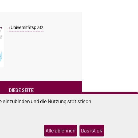
Universitätsplatz
DIESE SEITE
Vorlesen
e einzubinden und die Nutzung statistisch
Drucken
Alle ablehnen
Das ist ok
lungen
Sitemap