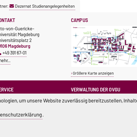
tner:
Dezernat Studienangelegenheiten
ONTAKT
CAMPUS
tto-von-Guericke-
niversität Magdeburg
iversitätsplatz 2
9106 Magdeburg
+49 391 67-01
mehr…
Größere Karte anzeigen
ERVICE
VERWALTUNG DER OVGU
otrufnummern der Universität
Kanzlerin
logien, um unsere Website zuverlässig bereitzustellen, Inhalt
undbüro
+49 391 67-54444
Rechtsstelle
Dezernate
enschutzerklärung
.
atenschutz
Barrierefreiheit
Cookie-Einstel