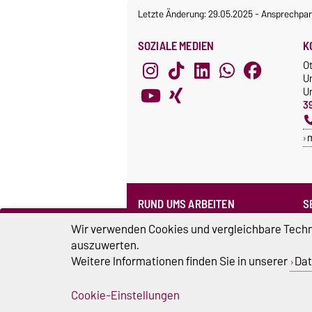
Letzte Änderung: 29.05.2025
-
Ansprechpar
SOZIALE MEDIEN
K
O
U
Un
3
RUND UMS ARBEITEN
S
Formularpool
N
Wir verwenden Cookies und vergleichbare Techno
Personensuche
F
auszuwerten.
Corporate Design
Weitere Informationen finden Sie in unserer
Dat
Stellenausschreibungen
Cookie-Einstellungen
Impressum
D