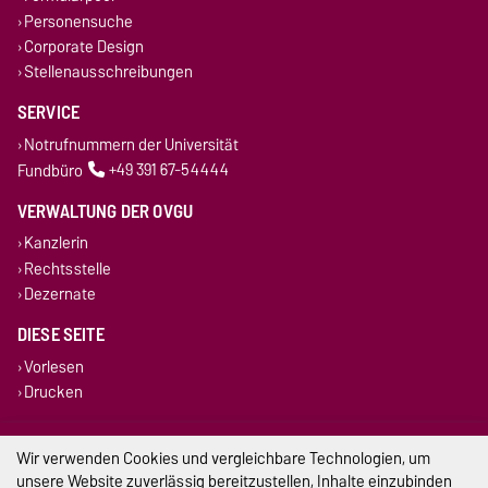
Personensuche
Corporate Design
Stellenausschreibungen
SERVICE
Notrufnummern der Universität
Fundbüro
+49 391 67-54444
VERWALTUNG DER OVGU
Kanzlerin
Rechtsstelle
Dezernate
DIESE SEITE
Vorlesen
Drucken
Impressum
Wir verwenden Cookies und vergleichbare Technologien, um
unsere Website zuverlässig bereitzustellen, Inhalte einzubinden
Datenschutz