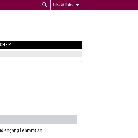
Direktlinks
CHER
tudiengang Lehramt an