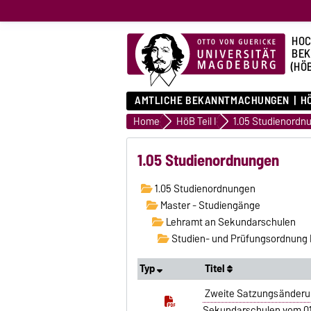
HOC
BE
(HÖ
AMTLICHE BEKANNTMACHUNGEN
HÖ
Home
HöB Teil I
1.05 Studienordn
1.05 Studienordnungen
1.05 Studienordnungen
Master - Studiengänge
Lehramt an Sekundarschulen
Studien- und Prüfungsordnung 
Typ
Titel
Zweite Satzungsänderun
Sekundarschulen vom 01