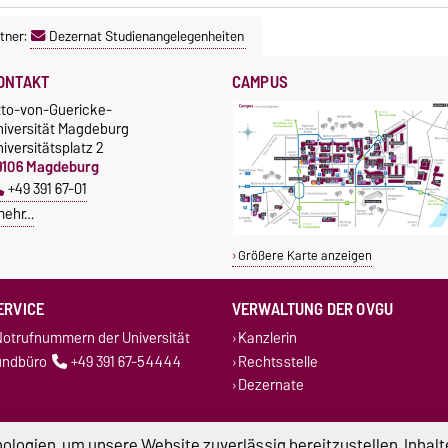
tner:
Dezernat Studienangelegenheiten
ONTAKT
CAMPUS
tto-von-Guericke-
niversität Magdeburg
iversitätsplatz 2
9106 Magdeburg
+49 391 67-01
mehr…
Größere Karte anzeigen
ERVICE
VERWALTUNG DER OVGU
otrufnummern der Universität
Kanzlerin
undbüro
+49 391 67-54444
Rechtsstelle
Dezernate
logien, um unsere Website zuverlässig bereitzustellen, Inhalt