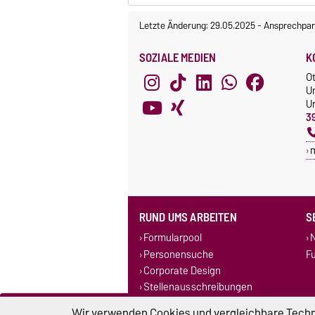
Letzte Änderung: 29.05.2025
-
Ansprechpar
SOZIALE MEDIEN
K
O
U
Un
3
RUND UMS ARBEITEN
S
Formularpool
N
Personensuche
F
Corporate Design
Stellenausschreibungen
Wir verwenden Cookies und vergleichbare Techno