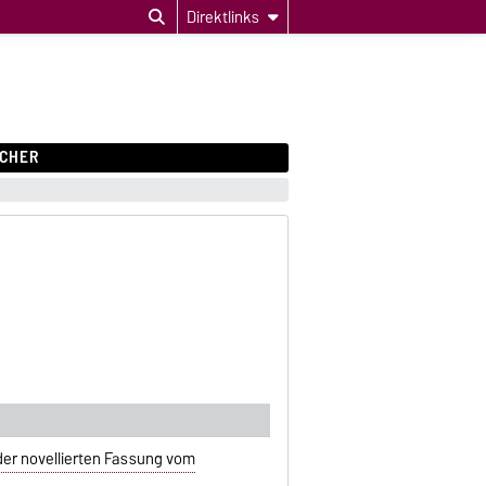
Direktlinks
CHER
der novellierten Fassung vom