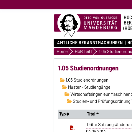
HOC
BE
(HÖ
AMTLICHE BEKANNTMACHUNGEN
HÖ
Home
HöB Teil I
1.05 Studienordn
1.05 Studienordnungen
1.05 Studienordnungen
Master - Studiengänge
Wirtschaftsingenieur Maschinen
Studien- und Prüfungsordnung 
Typ
Titel
Dritte Satzungsänderung
04.06.2014