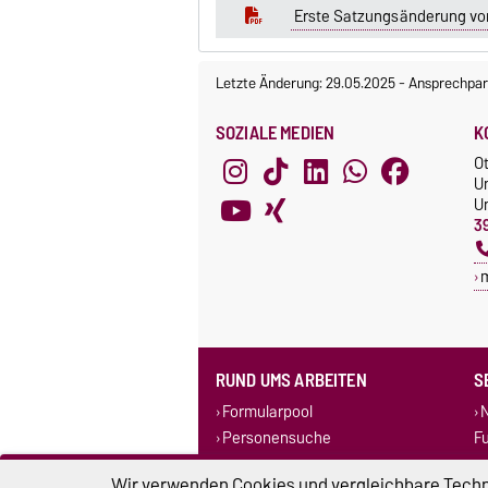
Erste Satzungsänderung vom
Letzte Änderung: 29.05.2025
-
Ansprechpar
SOZIALE MEDIEN
K
O
U
Un
3
RUND UMS ARBEITEN
S
Formularpool
N
Personensuche
F
Corporate Design
Wir verwenden Cookies und vergleichbare Techno
Stellenausschreibungen