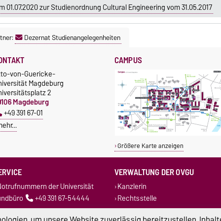
 01.07.2020 zur Studienordnung Cultural Engineering vom 31.05.2017
tner:
Dezernat Studienangelegenheiten
ONTAKT
CAMPUS
tto-von-Guericke-
niversität Magdeburg
iversitätsplatz 2
9106 Magdeburg
+49 391 67-01
mehr…
Größere Karte anzeigen
ERVICE
VERWALTUNG DER OVGU
otrufnummern der Universität
Kanzlerin
undbüro
+49 391 67-54444
Rechtsstelle
Dezernate
logien, um unsere Website zuverlässig bereitzustellen, Inhalt