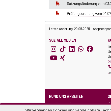
Satzungsänderung vom 03.07
Prüfungsordnung vom 04.07
Letzte Änderung: 29.05.2025
-
Ansprechpar
SOZIALE MEDIEN
K
O
U
Un
3
RUND UMS ARBEITEN
S
Formularpool
N
Personensuche
F
Wir verwenden Cookies und vergleichbare Techno