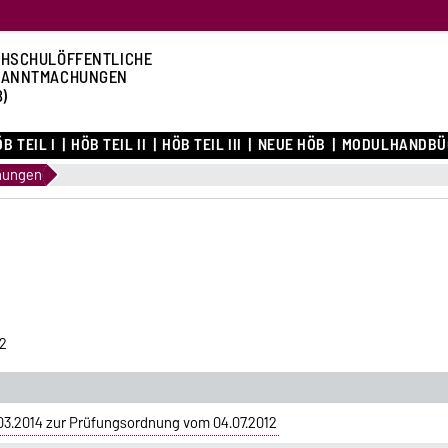
HSCHULÖFFENTLICHE
KANNTMACHUNGEN
B)
B TEIL I
HÖB TEIL II
HÖB TEIL III
NEUE HÖB
MODULHANDBÜ
nungen
2
3.2014 zur Prüfungsordnung vom 04.07.2012