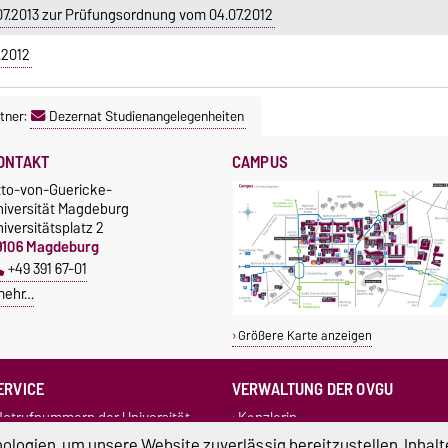
.2013 zur Prüfungsordnung vom 04.07.2012
.2012
tner:
Dezernat Studienangelegenheiten
ONTAKT
CAMPUS
tto-von-Guericke-
niversität Magdeburg
iversitätsplatz 2
9106 Magdeburg
+49 391 67-01
mehr…
Größere Karte anzeigen
ERVICE
VERWALTUNG DER OVGU
otrufnummern der Universität
Kanzlerin
undbüro
+49 391 67-54444
Rechtsstelle
logien, um unsere Website zuverlässig bereitzustellen, Inhalt