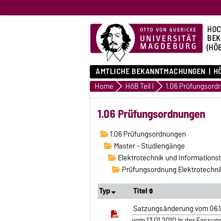
HOC
BE
(HÖ
AMTLICHE BEKANNTMACHUNGEN
HÖ
Home
HöB Teil I
1.06 Prüfungsord
1.06 Prüfungsordnungen
1.06 Prüfungsordnungen
Master - Studiengänge
Elektrotechnik und Informations
Prüfungsordnung Elektrotechnik
Typ
Titel
Satzungsänderung vom 06.11
vom 13.01.2010 in der Fassun