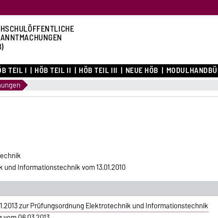
HSCHULÖFFENTLICHE
KANNTMACHUNGEN
B)
B TEIL I
HÖB TEIL II
HÖB TEIL III
NEUE HÖB
MODULHANDBÜ
nungen
technik
 und Informationstechnik vom 13.01.2010
.2013 zur Prüfungsordnung Elektrotechnik und Informationstechnik
g vom 06.03.2013