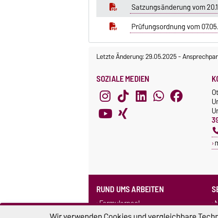
Satzungsänderung vom 20.1
Prüfungsordnung vom 07.05
Letzte Änderung: 29.05.2025
-
Ansprechpar
SOZIALE MEDIEN
K
O
U
Un
3
RUND UMS ARBEITEN
S
Formularpool
N
Personensuche
F
Wir verwenden Cookies und vergleichbare Techno