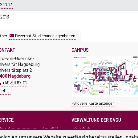
2.2017
.2013
tner:
Dezernat Studienangelegenheiten
ONTAKT
CAMPUS
tto-von-Guericke-
niversität Magdeburg
iversitätsplatz 2
9106 Magdeburg
+49 391 67-01
mehr…
Größere Karte anzeigen
ERVICE
VERWALTUNG DER OVGU
otrufnummern der Universität
Kanzlerin
undbüro
+49 391 67-54444
Rechtsstelle
logien, um unsere Website zuverlässig bereitzustellen, Inhalt