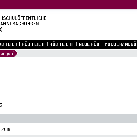
HSCHULÖFFENTLICHE
KANNTMACHUNGEN
B)
B TEIL I
HÖB TEIL II
HÖB TEIL III
NEUE HÖB
MODULHANDBÜ
nungen
3
.2018