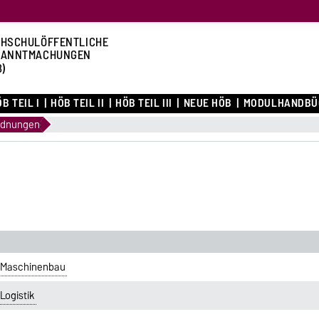
HSCHULÖFFENTLICHE
KANNTMACHUNGEN
B)
B TEIL I
HÖB TEIL II
HÖB TEIL III
NEUE HÖB
MODULHANDBÜ
rdnungen
 Maschinenbau
Logistik