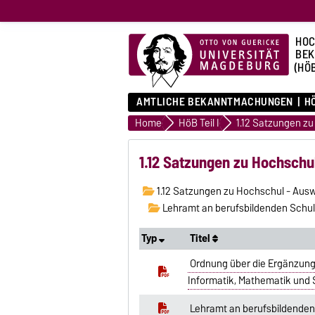
HOC
BE
(HÖ
AMTLICHE BEKANNTMACHUNGEN
HÖ
Home
HöB Teil I
1.12 Satzungen zu Hochschu
1.12 Satzungen zu Hochschul - Aus
Lehramt an berufsbildenden Schule
Typ
Titel
Ordnung über die Ergänzungs
Informatik, Mathematik und
Lehramt an berufsbildenden