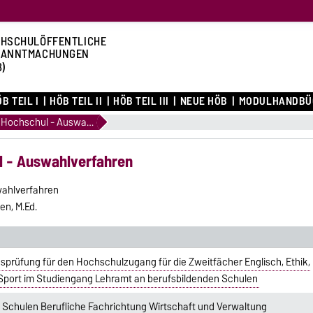
HSCHULÖFFENTLICHE
KANNTMACHUNGEN
B)
B TEIL I
HÖB TEIL II
HÖB TEIL III
NEUE HÖB
MODULHANDBÜ
1.12 Satzungen zu Hochschul - Auswahlverfahren
l - Auswahlverfahren
wahlverfahren
n, M.Ed.
prüfung für den Hochschulzugang für die Zweitfächer Englisch, Ethik,
 Sport im Studiengang Lehramt an berufsbildenden Schulen
 Schulen Berufliche Fachrichtung Wirtschaft und Verwaltung