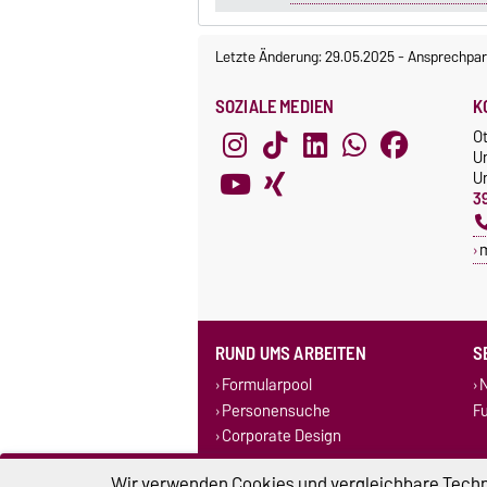
Letzte Änderung: 29.05.2025
-
Ansprechpar
SOZIALE MEDIEN
K
O
U
Un
3
RUND UMS ARBEITEN
S
Formularpool
N
Personensuche
F
Corporate Design
Stellenausschreibungen
Wir verwenden Cookies und vergleichbare Techno