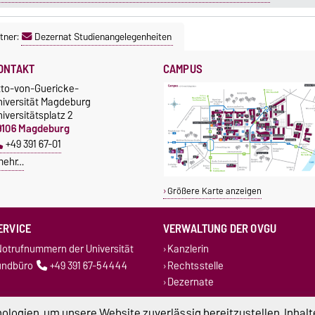
tner:
Dezernat Studienangelegenheiten
ONTAKT
CAMPUS
tto-von-Guericke-
niversität Magdeburg
iversitätsplatz 2
9106 Magdeburg
+49 391 67-01
mehr…
Größere Karte anzeigen
ERVICE
VERWALTUNG DER OVGU
otrufnummern der Universität
Kanzlerin
undbüro
+49 391 67-54444
Rechtsstelle
Dezernate
logien, um unsere Website zuverlässig bereitzustellen, Inhalt