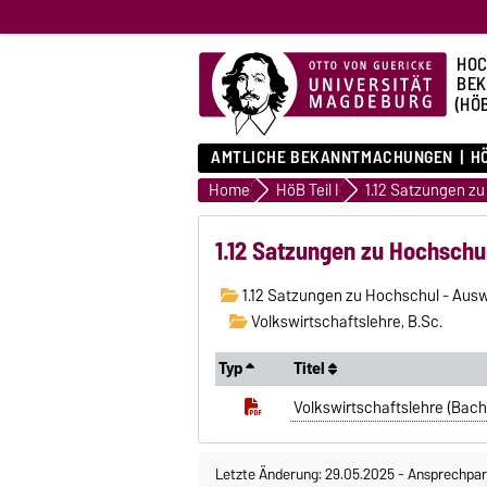
HOC
BE
(HÖ
AMTLICHE BEKANNTMACHUNGEN
HÖ
Home
HöB Teil I
1.12 Satzungen zu Hochschu
1.12 Satzungen zu Hochschul - Aus
Volkswirtschaftslehre, B.Sc.
Typ
Titel
Volkswirtschaftslehre (Bach
Letzte Änderung: 29.05.2025
-
Ansprechpar