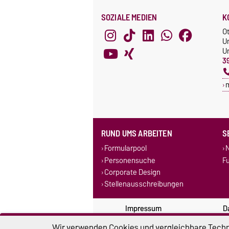
SOZIALE MEDIEN
K
O
U
Un
3
RUND UMS ARBEITEN
S
Formularpool
N
Personensuche
F
Corporate Design
Stellenausschreibungen
Impressum
D
Wir verwenden Cookies und vergleichbare Techno