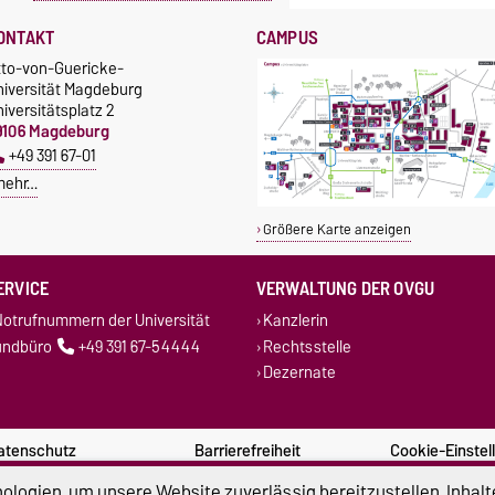
ONTAKT
CAMPUS
tto-von-Guericke-
niversität Magdeburg
iversitätsplatz 2
9106 Magdeburg
+49 391 67-01
mehr…
Größere Karte anzeigen
ERVICE
VERWALTUNG DER OVGU
otrufnummern der Universität
Kanzlerin
undbüro
+49 391 67-54444
Rechtsstelle
Dezernate
atenschutz
Barrierefreiheit
Cookie-Einstel
logien, um unsere Website zuverlässig bereitzustellen, Inhalt