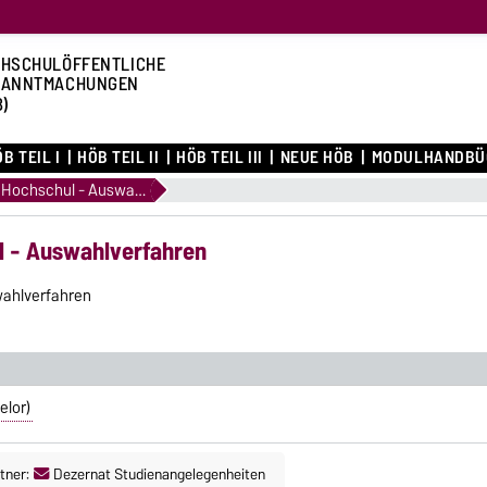
HSCHULÖFFENTLICHE
KANNTMACHUNGEN
B)
B TEIL I
HÖB TEIL II
HÖB TEIL III
NEUE HÖB
MODULHANDBÜ
1.12 Satzungen zu Hochschul - Auswahlverfahren
l - Auswahlverfahren
wahlverfahren
elor)
tner:
Dezernat Studienangelegenheiten