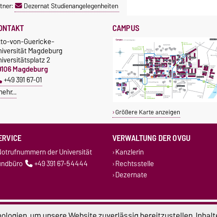
tner:
Dezernat Studienangelegenheiten
ONTAKT
CAMPUS
tto-von-Guericke-
niversität Magdeburg
iversitätsplatz 2
9106 Magdeburg
+49 391 67-01
mehr…
Größere Karte anzeigen
ERVICE
VERWALTUNG DER OVGU
otrufnummern der Universität
Kanzlerin
undbüro
+49 391 67-54444
Rechtsstelle
Dezernate
atenschutz
Barrierefreiheit
Cookie-Einstel
logien, um unsere Website zuverlässig bereitzustellen, Inhalt