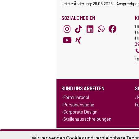
Letzte Änderung: 29.05.2025
-
Ansprechpar
SOZIALE MEDIEN
K
O
U
Un
3
RUND UMS ARBEITEN
S
Formularpool
N
Personensuche
F
Corporate Design
Stellenausschreibungen
Impressum
D
Wir verwenden Cookies und vergleichbare Techno