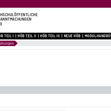
HSCHULÖFFENTLICHE
KANNTMACHUNGEN
B)
B TEIL I
HÖB TEIL II
HÖB TEIL III
NEUE HÖB
MODULHANDBÜ
rdnungen