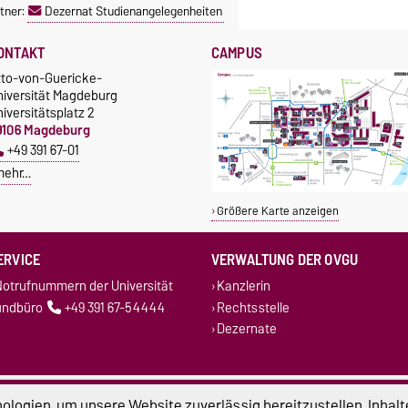
tner:
Dezernat Studienangelegenheiten
ONTAKT
CAMPUS
tto-von-Guericke-
niversität Magdeburg
iversitätsplatz 2
9106 Magdeburg
+49 391 67-01
mehr…
Größere Karte anzeigen
ERVICE
VERWALTUNG DER OVGU
otrufnummern der Universität
Kanzlerin
undbüro
+49 391 67-54444
Rechtsstelle
Dezernate
atenschutz
Barrierefreiheit
Cookie-Einstel
logien, um unsere Website zuverlässig bereitzustellen, Inhalt