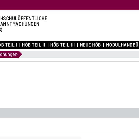
HSCHULÖFFENTLICHE
KANNTMACHUNGEN
B)
B TEIL I
HÖB TEIL II
HÖB TEIL III
NEUE HÖB
MODULHANDBÜ
rdnungen