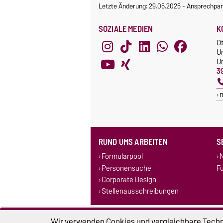
Letzte Änderung: 29.05.2025
-
Ansprechpar
SOZIALE MEDIEN
K
O
U
Un
3
RUND UMS ARBEITEN
S
Formularpool
N
Personensuche
F
Corporate Design
Stellenausschreibungen
Impressum
D
Wir verwenden Cookies und vergleichbare Techno