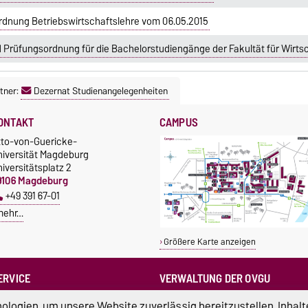
rdnung Betriebswirtschaftslehre vom 06.05.2015
 Prüfungsordnung für die Bachelorstudiengänge der Fakultät für Wirt
tner:
Dezernat Studienangelegenheiten
ONTAKT
CAMPUS
tto-von-Guericke-
niversität Magdeburg
iversitätsplatz 2
9106 Magdeburg
+49 391 67-01
mehr…
Größere Karte anzeigen
ERVICE
VERWALTUNG DER OVGU
otrufnummern der Universität
Kanzlerin
logien, um unsere Website zuverlässig bereitzustellen, Inhalt