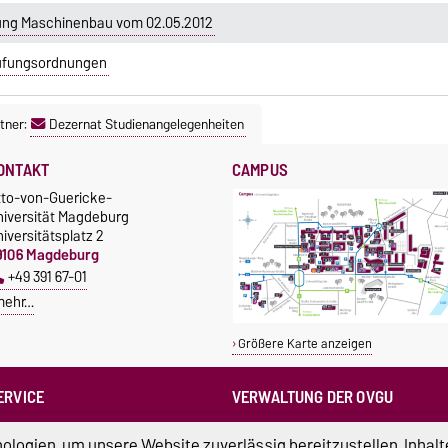
ung Maschinenbau vom 02.05.2012
rüfungsordnungen
tner:
Dezernat Studienangelegenheiten
ONTAKT
CAMPUS
tto-von-Guericke-
niversität Magdeburg
iversitätsplatz 2
9106 Magdeburg
+49 391 67-01
mehr…
Größere Karte anzeigen
ERVICE
VERWALTUNG DER OVGU
otrufnummern der Universität
Kanzlerin
logien, um unsere Website zuverlässig bereitzustellen, Inhalt