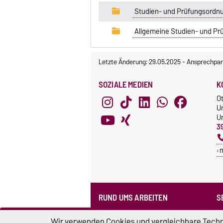
Studien- und Prüfungsordn
Allgemeine Studien- und P
Letzte Änderung: 29.05.2025
-
Ansprechpar
SOZIALE MEDIEN
K
O
U
Un
3
RUND UMS ARBEITEN
S
Formularpool
N
Wir verwenden Cookies und vergleichbare Techno