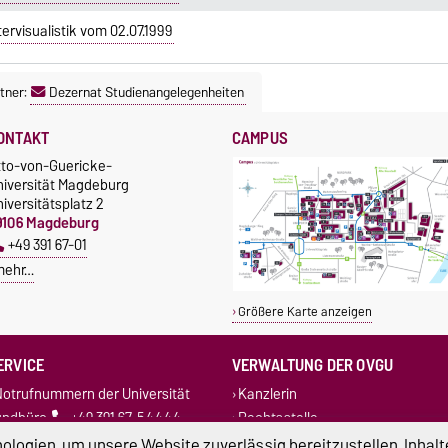
visualistik vom 02.07.1999
tner:
Dezernat Studienangelegenheiten
ONTAKT
CAMPUS
tto-von-Guericke-
niversität Magdeburg
iversitätsplatz 2
9106 Magdeburg
+49 391 67-01
mehr…
Größere Karte anzeigen
ERVICE
VERWALTUNG DER OVGU
otrufnummern der Universität
Kanzlerin
undbüro
+49 391 67-54444
Rechtsstelle
Dezernate
logien, um unsere Website zuverlässig bereitzustellen, Inhalt