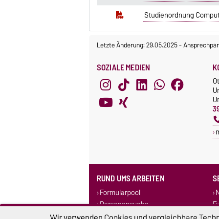
Studienordnung Computer
Letzte Änderung: 29.05.2025
-
Ansprechpar
SOZIALE MEDIEN
K
O
U
Un
3
RUND UMS ARBEITEN
S
Formularpool
N
Personensuche
F
Corporate Design
Wir verwenden Cookies und vergleichbare Techno