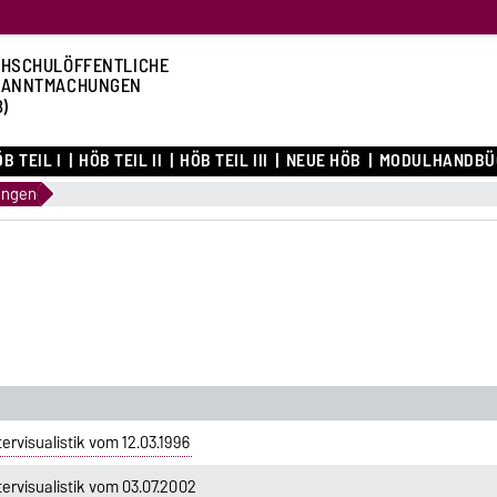
HSCHULÖFFENTLICHE
KANNTMACHUNGEN
B)
B TEIL I
HÖB TEIL II
HÖB TEIL III
NEUE HÖB
MODULHANDBÜ
ungen
visualistik vom 12.03.1996
rvisualistik vom 03.07.2002