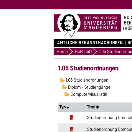
HOC
BE
(HÖ
AMTLICHE BEKANNTMACHUNGEN
HÖ
Home
HöB Teil I
1.05 Studienordn
1.05 Studienordnungen
1.05 Studienordnungen
Diplom - Studiengänge
Computervisualistik
Typ
Titel
Studienordnung Computer
Studienordnung Compute