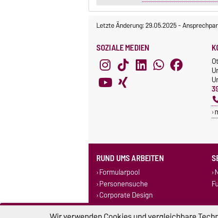
Letzte Änderung: 29.05.2025
-
Ansprechpar
SOZIALE MEDIEN
K
O
U
Un
3
RUND UMS ARBEITEN
S
Formularpool
N
Personensuche
F
Corporate Design
Stellenausschreibungen
Wir verwenden Cookies und vergleichbare Techno