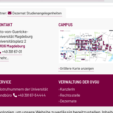
tner:
Dezernat Studienangelegenheiten
ONTAKT
CAMPUS
tto-von-Guericke-
niversität Magdeburg
iversitätsplatz 2
9106 Magdeburg
+49 391 67-01
mehr…
Größere Karte anzeigen
ERVICE
VERWALTUNG DER OVGU
otrufnummern der Universität
Kanzlerin
undbüro
+49 391 67-54444
Rechtsstelle
Dezernate
logien, um unsere Website zuverlässig bereitzustellen, Inhalt