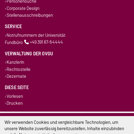
Personensuche
Corporate Design
Stellenausschreibungen
SERVICE
Notrufnummern der Universität
Fundbüro
+49 391 67-54444
VERWALTUNG DER OVGU
Kanzlerin
Rechtsstelle
Dezernate
DIESE SEITE
Vorlesen
Drucken
Impressum
Wir verwenden Cookies und vergleichbare Technologien, um
unsere Website zuverlässig bereitzustellen, Inhalte einzubinden
Datenschutz