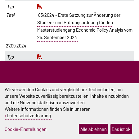
83/2024 - Erste Satzung zur Änderung der
Studien- und Prüfungsordnung für den
Masterstudiengang Economic Policy Analyis vom
25. September 2024
27.09.2024
84/2024 - Zweite Satzung zur Änderung der
novellierten Studien- und Prüfungsordnung für
den Masterstudiengang Financial Economics
vom 01. März 2017 in der Fassung vom 26. Juni
Wir verwenden Cookies und vergleichbare Technologien, um
2019 vom 25. September 2024
unsere Website zuverlässig bereitzustellen, Inhalte einzubinden
und die Nutzung statistisch auszuwerten.
27.09.2024
Weitere Informationen finden Sie in unserer
Datenschutzerklärung
.
85/2024 - Erste Satzung zur Änderung der
Cookie-Einstellungen
Alle ablehnen
Das ist ok
novellierten Studien- und Prüfungsordnung für
den Masterstudiengang International