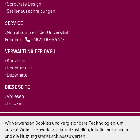
Corporate Design
Stellenausschreibungen
SERVICE
Notrufnummern der Universität
Fundbüro
+49 391 67-54444
VERWALTUNG DER OVGU
Kanzlerin
Rechtsstelle
Dezernate
DIESE SEITE
Vorlesen
Drucken
Impressum
Wir verwenden Cookies und vergleichbare Technologien, um
unsere Website zuverlässig bereitzustellen, Inhalte einzubinden
Datenschutz
und die Nutzung statistisch auszuwerten.