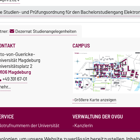
e Studien- und Prüfungsordnung für den Bachelorstudiengang Elektrom
tner:
Dezernat Studienangelegenheiten
ONTAKT
CAMPUS
tto-von-Guericke-
niversität Magdeburg
iversitätsplatz 2
9106 Magdeburg
+49 391 67-01
mehr…
Größere Karte anzeigen
ERVICE
VERWALTUNG DER OVGU
otrufnummern der Universität
Kanzlerin
undbüro
+49 391 67-54444
Rechtsstelle
logien, um unsere Website zuverlässig bereitzustellen, Inhalt