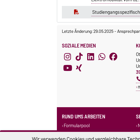
Studiengangsspezifisch
Letzte Änderung: 29.05.2025
-
Ansprechpar
SOZIALE MEDIEN
K
O
U
Un
3
RUND UMS ARBEITEN
S
Formularpool
N
Personensuche
F
Wir verwenden Cookies und vergleichbare Techno