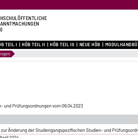
HSCHULÖFFENTLICHE
KANNTMACHUNGEN
B)
B TEIL I
HÖB TEIL II
HÖB TEIL III
NEUE HÖB
MODULHANDBÜ
ungen
n- und Prüfungsordnungen vom 06.04.2023
g zur Änderung der Studiengangspezifischen Studien- und Prüfungsord
April 2024