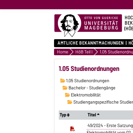
HOC
BE
(HÖ
AMTLICHE BEKANNTMACHUNGEN
HÖ
Home
HöB Teil I
1.05 Studienordn
1.05 Studienordnungen
1.05 Studienordnungen
Bachelor - Studiengänge
Elektromobilität
Studiengangspezifische Studie
Typ
Titel
49/2024 - Erste Satzun
Elektromobilität vom 02. 