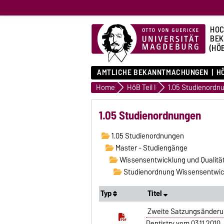
HOC
BE
(HÖ
AMTLICHE BEKANNTMACHUNGEN
HÖ
Home
HöB Teil I
1.05 Studienordn
1.05 Studienordnungen
1.05 Studienordnungen
Master - Studiengänge
Wissensentwicklung und Qualitäts
Studienordnung Wissensentwicklu
Typ
Titel
Zweite Satzungsänderun
Dentistry vom 03.11.2010