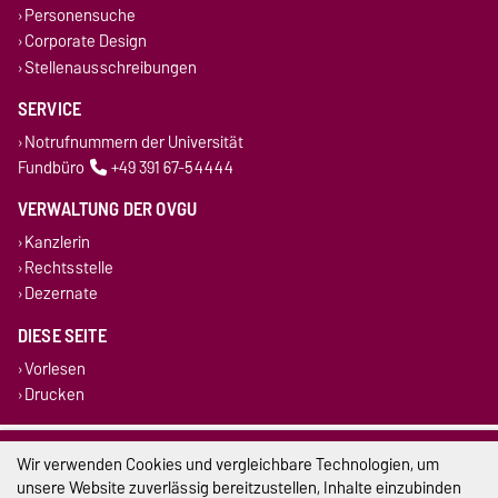
Personensuche
Corporate Design
Stellenausschreibungen
SERVICE
Notrufnummern der Universität
Fundbüro
+49 391 67-54444
VERWALTUNG DER OVGU
Kanzlerin
Rechtsstelle
Dezernate
DIESE SEITE
Vorlesen
Drucken
Impressum
Wir verwenden Cookies und vergleichbare Technologien, um
unsere Website zuverlässig bereitzustellen, Inhalte einzubinden
Datenschutz