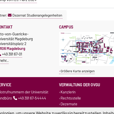
tner:
Dezernat Studienangelegenheiten
ONTAKT
CAMPUS
tto-von-Guericke-
niversität Magdeburg
iversitätsplatz 2
9106 Magdeburg
+49 391 67-01
mehr…
Größere Karte anzeigen
ERVICE
VERWALTUNG DER OVGU
otrufnummern der Universität
Kanzlerin
undbüro
+49 391 67-54444
Rechtsstelle
Dezernate
logien, um unsere Website zuverlässig bereitzustellen, Inhalt