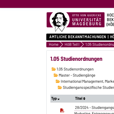
HOC
BE
(HÖ
AMTLICHE BEKANNTMACHUNGEN
HÖ
Home
HöB Teil I
1.05 Studienordn
1.05 Studienordnungen
1.05 Studienordnungen
Master - Studiengänge
International Management, Marke
Studiengansspezifische Studien
Typ
Titel
28/2024 - Studiengangs
Marketing, Entrepreneur