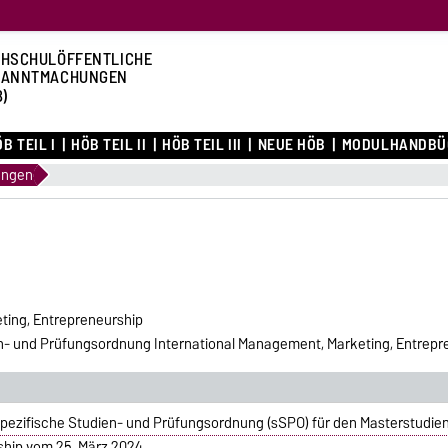
HSCHULÖFFENTLICHE
KANNTMACHUNGEN
B)
B TEIL I
HÖB TEIL II
HÖB TEIL III
NEUE HÖB
MODULHANDBÜ
ungen
ting, Entrepreneurship
- und Prüfungsordnung International Management, Marketing, Entrepre
pezifische Studien- und Prüfungsordnung (sSPO) für den Masterstudie
ship vom 25. März 2024