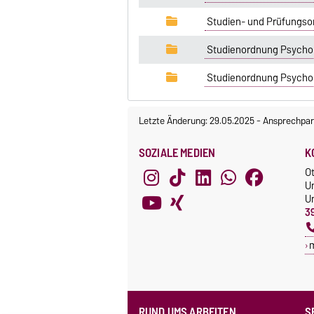
Studien- und Prüfungso
Studienordnung Psychol
Studienordnung Psychol
Letzte Änderung: 29.05.2025
-
Ansprechpar
SOZIALE MEDIEN
K
O
U
Un
3
RUND UMS ARBEITEN
S