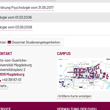
rdnung Psychologie vom 31.05.2017
ogie vom 01.03.2006
ogie vom 03.09.2008
tner:
Dezernat Studienangelegenheiten
ONTAKT
CAMPUS
tto-von-Guericke-
niversität Magdeburg
iversitätsplatz 2
9106 Magdeburg
+49 391 67-01
mehr…
Größere Karte anzeigen
ERVICE
VERWALTUNG DER OVGU