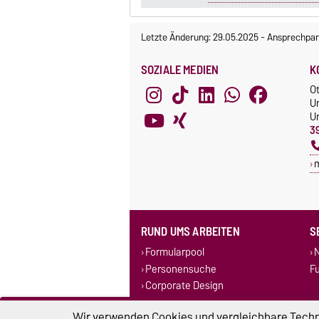
Letzte Änderung: 29.05.2025
-
Ansprechpar
SOZIALE MEDIEN
K
O
U
Un
3
RUND UMS ARBEITEN
S
Formularpool
N
Personensuche
F
Corporate Design
Stellenausschreibungen
Wir verwenden Cookies und vergleichbare Techno