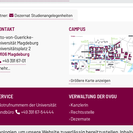
tner:
Dezernat Studienangelegenheiten
ONTAKT
CAMPUS
tto-von-Guericke-
niversität Magdeburg
iversitätsplatz 2
9106 Magdeburg
+49 391 67-01
mehr…
Größere Karte anzeigen
ERVICE
VERWALTUNG DER OVGU
otrufnummern der Universität
Kanzlerin
undbüro
+49 391 67-54444
Rechtsstelle
Dezernate
logien, um unsere Website zuverlässig bereitzustellen, Inhalt