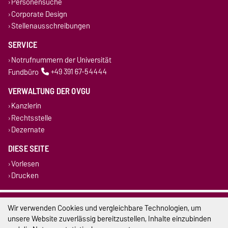
Personensuche
Corporate Design
Stellenausschreibungen
SERVICE
Notrufnummern der Universität
Fundbüro
+49 391 67-54444
VERWALTUNG DER OVGU
Kanzlerin
Rechtsstelle
Dezernate
DIESE SEITE
Vorlesen
Drucken
Impressum
Wir verwenden Cookies und vergleichbare Technologien, um
unsere Website zuverlässig bereitzustellen, Inhalte einzubinden
Datenschutz