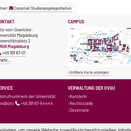
tner:
Dezernat Studienangelegenheiten
ONTAKT
CAMPUS
tto-von-Guericke-
niversität Magdeburg
iversitätsplatz 2
9106 Magdeburg
+49 391 67-01
mehr…
Größere Karte anzeigen
ERVICE
VERWALTUNG DER OVGU
otrufnummern der Universität
Kanzlerin
undbüro
+49 391 67-54444
Rechtsstelle
Dezernate
logien, um unsere Website zuverlässig bereitzustellen, Inhalt
atenschutz
Barrierefreiheit
Cookie-Einstel