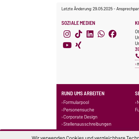
Letzte Änderung: 29.05.2025
-
Ansprechpar
SOZIALE MEDIEN
K
O
U
Un
3
RUND UMS ARBEITEN
S
Formularpool
N
Personensuche
F
Corporate Design
Stellenausschreibungen
Wir verwenden Cookies und vergleichbare Techno
Impressum
D