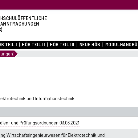
HSCHULÖFFENTLICHE
KANNTMACHUNGEN
B)
B TEIL I
HÖB TEIL II
HÖB TEIL III
NEUE HÖB
MODULHANDBÜ
nungen
lektrotechnik und Informationstechnik
dien- und Prüfungsordnungen 03.03.2021
ng Wirtschaftsingenieurwesen für Elektrotechnik und