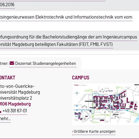
06.2016
tsingenieurwesen Elektrotechnik und Informationstechnik vom vom
üfungsordnung für die Bachelorstudiengänge der am Ingenieurcampus
rsität Magdeburg beteiligten Fakultäten (FEIT, FMB, FVST)
tner:
Dezernat Studienangelegenheiten
ONTAKT
CAMPUS
tto-von-Guericke-
niversität Magdeburg
iversitätsplatz 2
9106 Magdeburg
+49 391 67-01
mehr…
Größere Karte anzeigen