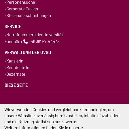
Personensuche
Corporate Design
Stellenausschreibungen
SERVICE
Notrufnummern der Universität
Fundbüro
+49 391 67-54444
VERWALTUNG DER OVGU
Kanzlerin
Rechtsstelle
Dezernate
DIESE SEITE
Vorlesen
Drucken
Wir verwenden Cookies und vergleichbare Technologien, um
Impressum
unsere Website zuverlässig bereitzustellen, Inhalte einzubinden
und die Nutzung statistisch auszuwerten.
Datenschutz
Weitere Informationen finden Sie in unserer