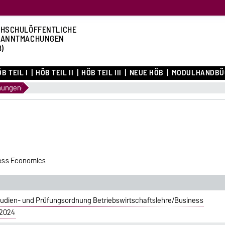
HSCHULÖFFENTLICHE
KANNTMACHUNGEN
B)
B TEIL I
HÖB TEIL II
HÖB TEIL III
NEUE HÖB
MODULHANDBÜ
nungen
ness Economics
udien- und Prüfungsordnung Betriebswirtschaftslehre/Business
.2024