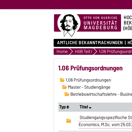
HOC
BE
(HÖ
AMTLICHE BEKANNTMACHUNGEN
HÖ
Home
HöB Teil I
1.06 Prüfungsord
1.06 Prüfungsordnungen
1.06 Prüfungsordnungen
Master - Studiengänge
Betriebswirtschaftslehre - Busi
Typ
Titel
Studiengangsspezifische St
Economics, M.Sc. vom 25.03