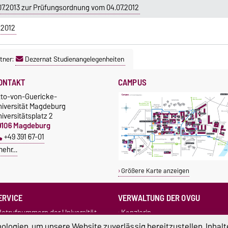
.2013 zur Prüfungsordnung vom 04.07.2012
.2012
tner:
Dezernat Studienangelegenheiten
ONTAKT
CAMPUS
tto-von-Guericke-
niversität Magdeburg
iversitätsplatz 2
9106 Magdeburg
+49 391 67-01
mehr…
Größere Karte anzeigen
ERVICE
VERWALTUNG DER OVGU
otrufnummern der Universität
Kanzlerin
undbüro
+49 391 67-54444
Rechtsstelle
logien, um unsere Website zuverlässig bereitzustellen, Inhalt