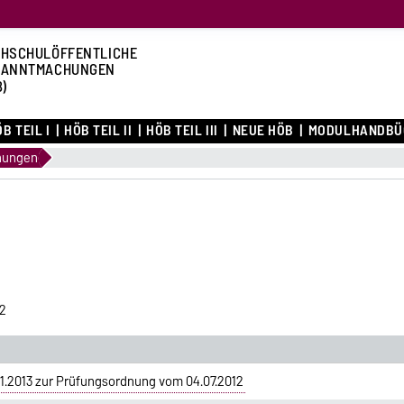
HSCHULÖFFENTLICHE
KANNTMACHUNGEN
B)
B TEIL I
HÖB TEIL II
HÖB TEIL III
NEUE HÖB
MODULHANDBÜ
nungen
2
.2013 zur Prüfungsordnung vom 04.07.2012