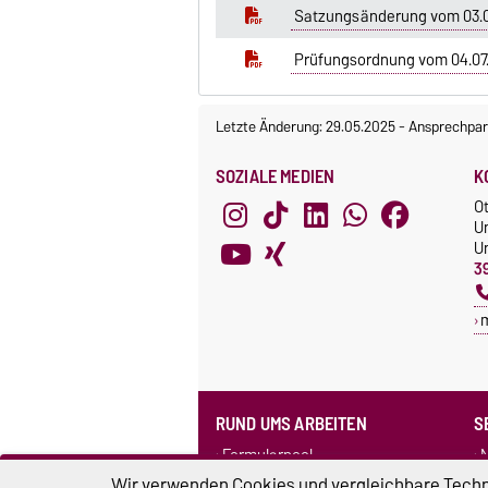
Satzungsänderung vom 03.07
Prüfungsordnung vom 04.07
Letzte Änderung: 29.05.2025
-
Ansprechpar
SOZIALE MEDIEN
K
O
U
Un
3
RUND UMS ARBEITEN
S
Formularpool
N
Personensuche
F
Wir verwenden Cookies und vergleichbare Techno