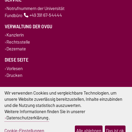
Notrufnummern der Universität
Fundbüro
+49 391 67-54444
VERWALTUNG DER OVGU
Kanzlerin
Rechtsstelle
Dezernate
DIESE SEITE
Vorlesen
Drucken
Impressum
Wir verwenden Cookies und vergleichbare Technologien, um
unsere Website zuverlässig bereitzustellen, Inhalte einzubinden
Datenschutz
und die Nutzung statistisch auszuwerten.
Weitere Informationen finden Sie in unserer
Barrierefreiheit
Datenschutzerklärung
.
Cookie-Einstellungen
Cookie-Einstellungen
Alle ablehnen
Das ist ok