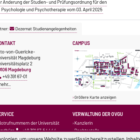
ur Änderung der Studien- und Prüfungsordnung für den
 Psychologie und Psychotherapie vom 03. April 2025
tner:
Dezernat Studienangelegenheiten
ONTAKT
CAMPUS
tto-von-Guericke-
niversität Magdeburg
iversitätsplatz 2
9106 Magdeburg
+49 391 67-01
mehr…
Größere Karte anzeigen
ERVICE
VERWALTUNG DER OVGU
otrufnummern der Universität
Kanzlerin
undbüro
+49 391 67-54444
Rechtsstelle
Dezernate
logien, um unsere Website zuverlässig bereitzustellen, Inhalt