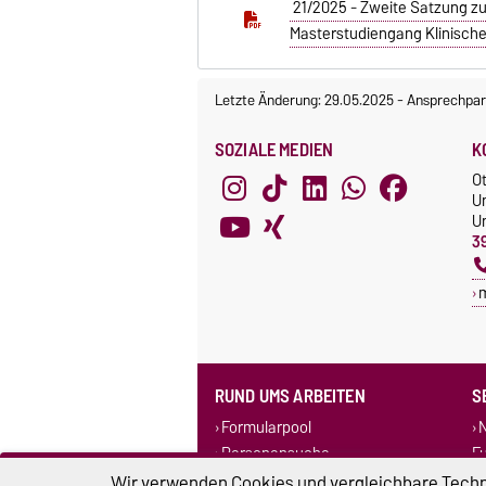
21/2025 - Zweite Satzung z
Masterstudiengang Klinische
Letzte Änderung: 29.05.2025
-
Ansprechpar
SOZIALE MEDIEN
K
O
U
Un
3
RUND UMS ARBEITEN
S
Formularpool
N
Personensuche
F
Corporate Design
Wir verwenden Cookies und vergleichbare Techno