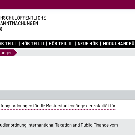
HSCHULÖFFENTLICHE
KANNTMACHUNGEN
B)
B TEIL I
HÖB TEIL II
HÖB TEIL III
NEUE HÖB
MODULHANDBÜ
nungen
fungsordnungen für die Masterstudiengänge der Fakultät für
udienordnung Internantional Taxation and Public Finance vom