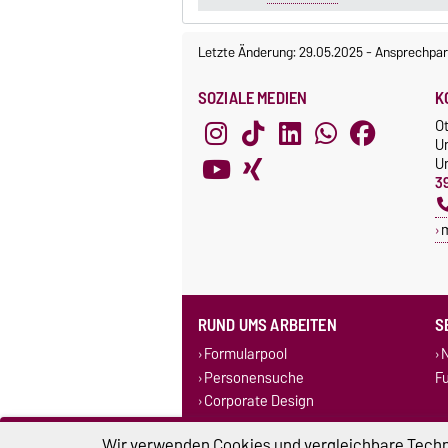
Letzte Änderung: 29.05.2025
-
Ansprechpar
SOZIALE MEDIEN
K
O
U
Un
3
RUND UMS ARBEITEN
S
Formularpool
N
Personensuche
F
Corporate Design
Stellenausschreibungen
Wir verwenden Cookies und vergleichbare Techno