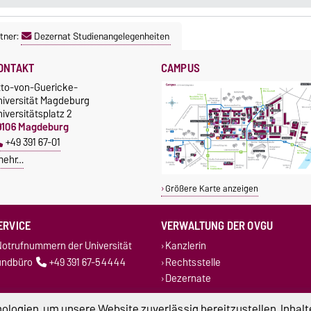
tner:
Dezernat Studienangelegenheiten
ONTAKT
CAMPUS
tto-von-Guericke-
niversität Magdeburg
iversitätsplatz 2
9106 Magdeburg
+49 391 67-01
mehr…
Größere Karte anzeigen
ERVICE
VERWALTUNG DER OVGU
otrufnummern der Universität
Kanzlerin
undbüro
+49 391 67-54444
Rechtsstelle
Dezernate
logien, um unsere Website zuverlässig bereitzustellen, Inhalt