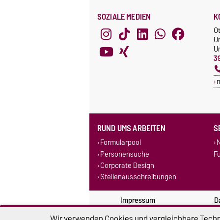
SOZIALE MEDIEN
K
O
U
Un
3
RUND UMS ARBEITEN
S
Formularpool
N
Personensuche
F
Corporate Design
Stellenausschreibungen
Impressum
D
Wir verwenden Cookies und vergleichbare Techno