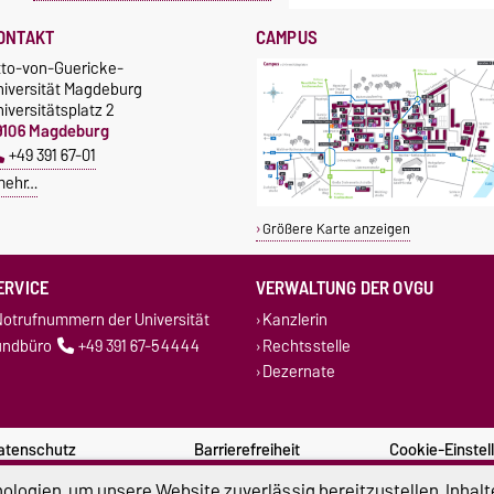
ONTAKT
CAMPUS
tto-von-Guericke-
niversität Magdeburg
iversitätsplatz 2
9106 Magdeburg
+49 391 67-01
mehr…
Größere Karte anzeigen
ERVICE
VERWALTUNG DER OVGU
otrufnummern der Universität
Kanzlerin
undbüro
+49 391 67-54444
Rechtsstelle
Dezernate
atenschutz
Barrierefreiheit
Cookie-Einstel
logien, um unsere Website zuverlässig bereitzustellen, Inhalt