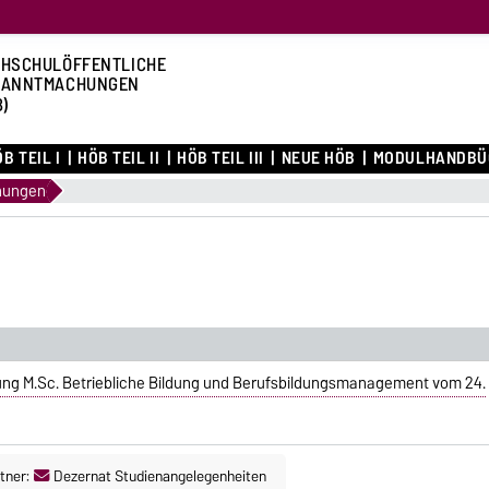
HSCHULÖFFENTLICHE
KANNTMACHUNGEN
B)
B TEIL I
HÖB TEIL II
HÖB TEIL III
NEUE HÖB
MODULHANDBÜ
nungen
ng M.Sc. Betriebliche Bildung und Berufsbildungsmanagement vom 24.
tner:
Dezernat Studienangelegenheiten