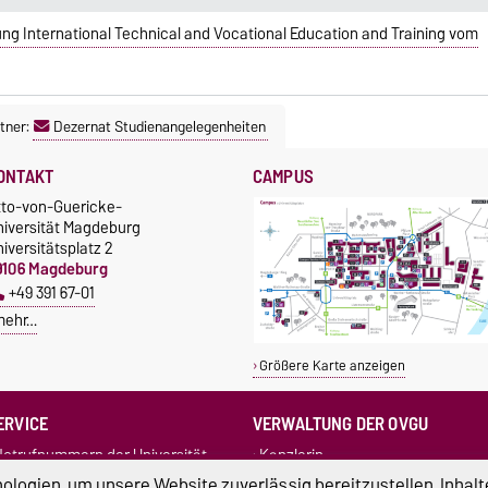
g International Technical and Vocational Education and Training vom
tner:
Dezernat Studienangelegenheiten
ONTAKT
CAMPUS
tto-von-Guericke-
niversität Magdeburg
iversitätsplatz 2
9106 Magdeburg
+49 391 67-01
mehr…
Größere Karte anzeigen
ERVICE
VERWALTUNG DER OVGU
otrufnummern der Universität
Kanzlerin
undbüro
+49 391 67-54444
Rechtsstelle
logien, um unsere Website zuverlässig bereitzustellen, Inhalt