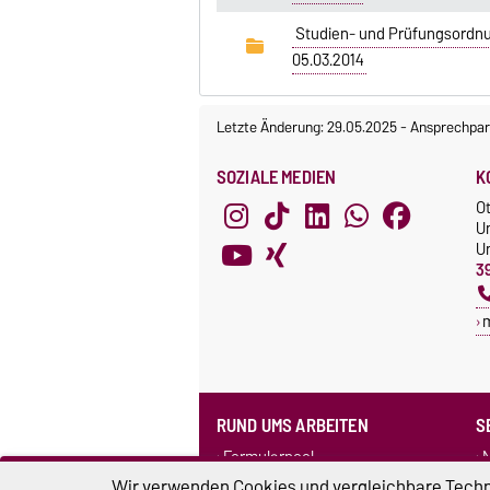
Studien- und Prüfungsordnun
05.03.2014
Letzte Änderung: 29.05.2025
-
Ansprechpar
SOZIALE MEDIEN
K
O
U
Un
3
RUND UMS ARBEITEN
S
Formularpool
N
Personensuche
F
Wir verwenden Cookies und vergleichbare Techno