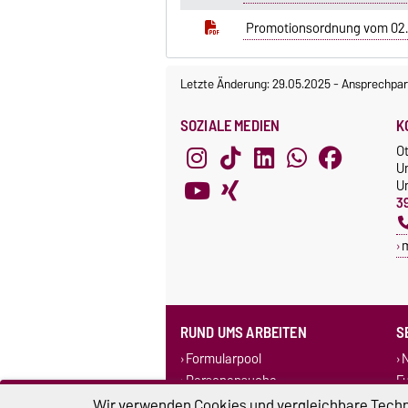
Promotionsordnung vom 02.
Letzte Änderung: 29.05.2025
-
Ansprechpar
SOZIALE MEDIEN
K
O
U
Un
3
RUND UMS ARBEITEN
S
Formularpool
N
Personensuche
F
Corporate Design
Wir verwenden Cookies und vergleichbare Techno