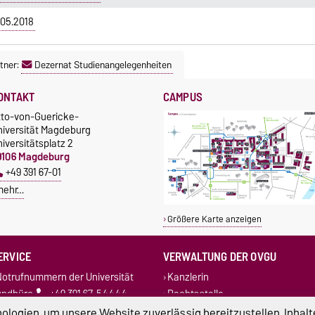
05.2018
tner:
Dezernat Studienangelegenheiten
ONTAKT
CAMPUS
tto-von-Guericke-
niversität Magdeburg
iversitätsplatz 2
9106 Magdeburg
+49 391 67-01
mehr…
Größere Karte anzeigen
ERVICE
VERWALTUNG DER OVGU
otrufnummern der Universität
Kanzlerin
undbüro
+49 391 67-54444
Rechtsstelle
Dezernate
logien, um unsere Website zuverlässig bereitzustellen, Inhalt