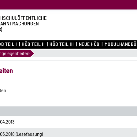
HSCHULÖFFENTLICHE
KANNTMACHUNGEN
B)
B TEIL I
HÖB TEIL II
HÖB TEIL III
NEUE HÖB
MODULHANDBÜ
ngelegenheiten
eiten
ten
04.2013
05.2018 (Lesefassung)