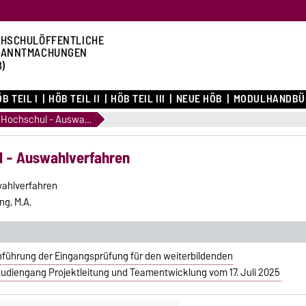
HSCHULÖFFENTLICHE
KANNTMACHUNGEN
B)
B TEIL I
HÖB TEIL II
HÖB TEIL III
NEUE HÖB
MODULHANDBÜ
1.12 Satzungen zu Hochschul - Auswahlverfahren
l - Auswahlverfahren
wahlverfahren
g, M.A.
hführung der Eingangsprüfung für den weiterbildenden
udiengang Projektleitung und Teamentwicklung vom 17. Juli 2025