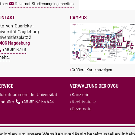
tner:
Dezernat Studienangelegenheiten
ONTAKT
CAMPUS
tto-von-Guericke-
niversität Magdeburg
iversitätsplatz 2
9106 Magdeburg
+49 391 67-01
mehr…
Größere Karte anzeigen
ERVICE
VERWALTUNG DER OVGU
otrufnummern der Universität
Kanzlerin
undbüro
+49 391 67-54444
Rechtsstelle
Dezernate
atenschutz
Barrierefreiheit
Cookie-Einstel
logien, um unsere Website zuverlässig bereitzustellen, Inhalt