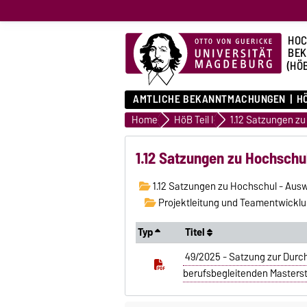
HOC
BE
(HÖ
AMTLICHE BEKANNTMACHUNGEN
HÖ
Home
HöB Teil I
1.12 Satzungen zu Hochschu
1.12 Satzungen zu Hochschul - Aus
Projektleitung und Teamentwicklun
Typ
Titel
49/2025 - Satzung zur Durc
berufsbegleitenden Masterst