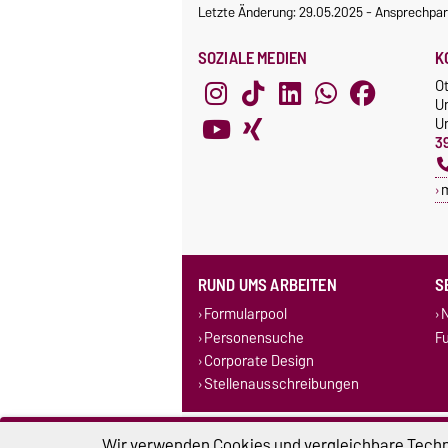
Letzte Änderung: 29.05.2025
-
Ansprechpar
SOZIALE MEDIEN
K
O
U
Un
3
RUND UMS ARBEITEN
S
Formularpool
N
Personensuche
F
Corporate Design
Stellenausschreibungen
Impressum
D
Wir verwenden Cookies und vergleichbare Techno