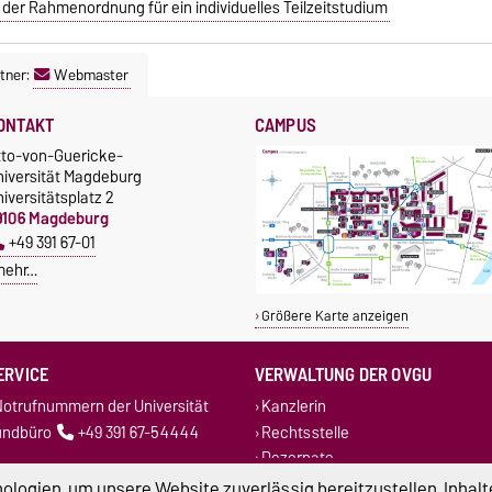
der Rahmenordnung für ein individuelles Teilzeitstudium
tner:
Webmaster
ONTAKT
CAMPUS
tto-von-Guericke-
niversität Magdeburg
iversitätsplatz 2
9106 Magdeburg
+49 391 67-01
mehr…
Größere Karte anzeigen
ERVICE
VERWALTUNG DER OVGU
otrufnummern der Universität
Kanzlerin
undbüro
+49 391 67-54444
Rechtsstelle
Dezernate
logien, um unsere Website zuverlässig bereitzustellen, Inhalt