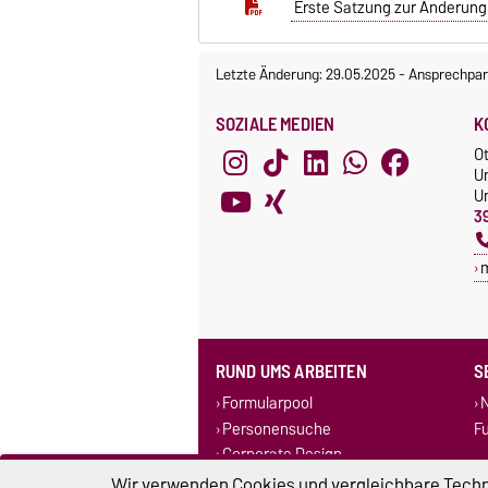
Erste Satzung zur Änderung 
Letzte Änderung: 29.05.2025
-
Ansprechpar
SOZIALE MEDIEN
K
O
U
Un
3
RUND UMS ARBEITEN
S
Formularpool
N
Personensuche
F
Corporate Design
Stellenausschreibungen
Wir verwenden Cookies und vergleichbare Techno