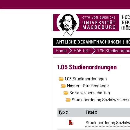
HOC
BE
(HÖ
AMTLICHE BEKANNTMACHUNGEN
HÖ
Home
HöB Teil I
1.05 Studienordn
1.05 Studienordnungen
1.05 Studienordnungen
Master - Studiengänge
Sozialwissenschaften
Studienordnung Sozialwissensc
Typ
Titel
Studienordnung Sozialw