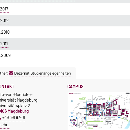
.2017
.2012
.2010
2011
5.2009
tner:
Dezernat Studienangelegenheiten
ONTAKT
CAMPUS
tto-von-Guericke-
niversität Magdeburg
iversitätsplatz 2
9106 Magdeburg
+49 391 67-01
mehr…