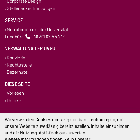
Corporate Design
Stellenausschreibungen
SERVICE
Notrufnummern der Universität
Fundbüro
+49 391 67-54444
VERWALTUNG DER OVGU
Kanzlerin
Rechtsstelle
Dezernate
DIESE SEITE
Vorlesen
Drucken
Impressum
Wir verwenden Cookies und vergleichbare Technologien, um
unsere Website zuverlässig bereitzustellen, Inhalte einzubinden
Datenschutz
und die Nutzung statistisch auszuwerten.
Weitere Informationen finden Sie in unserer