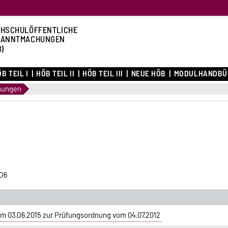
HSCHULÖFFENTLICHE
KANNTMACHUNGEN
B)
B TEIL I
HÖB TEIL II
HÖB TEIL III
NEUE HÖB
MODULHANDBÜ
nungen
06
m 03.06.2015 zur Prüfungsordnung vom 04.07.2012