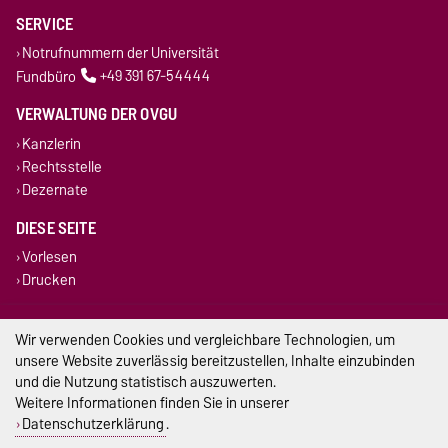
SERVICE
Notrufnummern der Universität
Fundbüro
+49 391 67-54444
VERWALTUNG DER OVGU
Kanzlerin
Rechtsstelle
Dezernate
DIESE SEITE
Vorlesen
Drucken
Impressum
Wir verwenden Cookies und vergleichbare Technologien, um
unsere Website zuverlässig bereitzustellen, Inhalte einzubinden
Datenschutz
und die Nutzung statistisch auszuwerten.
Weitere Informationen finden Sie in unserer
Barrierefreiheit
Datenschutzerklärung
.
Cookie-Einstellungen