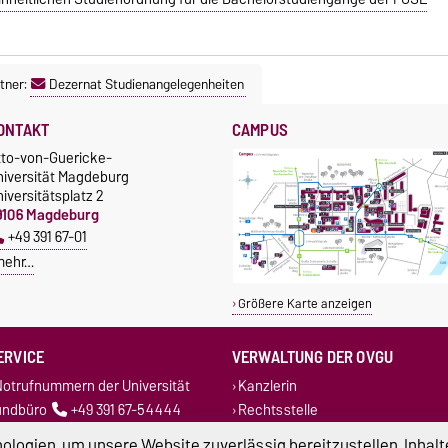
tner:
Dezernat Studienangelegenheiten
ONTAKT
CAMPUS
tto-von-Guericke-
niversität Magdeburg
iversitätsplatz 2
9106 Magdeburg
+49 391 67-01
mehr…
Größere Karte anzeigen
ERVICE
VERWALTUNG DER OVGU
otrufnummern der Universität
Kanzlerin
undbüro
+49 391 67-54444
Rechtsstelle
Dezernate
logien, um unsere Website zuverlässig bereitzustellen, Inhalt