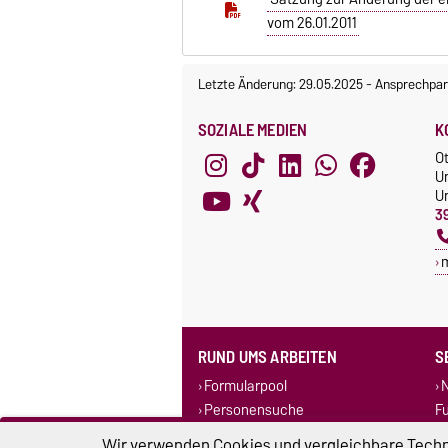
vom 26.01.2011
Letzte Änderung: 29.05.2025
-
Ansprechpar
SOZIALE MEDIEN
K
O
U
Un
3
RUND UMS ARBEITEN
S
Formularpool
N
Personensuche
F
Corporate Design
Wir verwenden Cookies und vergleichbare Techno