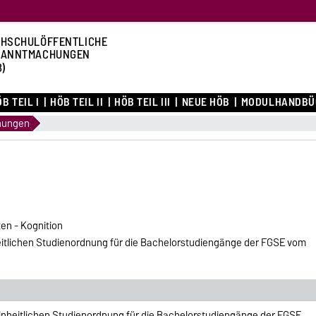
HSCHULÖFFENTLICHE
KANNTMACHUNGEN
B)
B TEIL I
HÖB TEIL II
HÖB TEIL III
NEUE HÖB
MODULHANDBÜ
nungen
en - Kognition
itlichen Studienordnung für die Bachelorstudiengänge der FGSE vom
inheitlichen Studienordnung für die Bachelorstudiengänge der FGSE