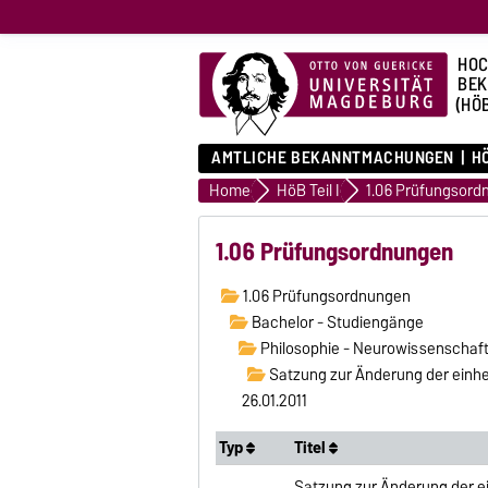
HOC
BE
(HÖ
AMTLICHE BEKANNTMACHUNGEN
HÖ
Home
HöB Teil I
1.06 Prüfungsord
1.06 Prüfungsordnungen
1.06 Prüfungsordnungen
Bachelor - Studiengänge
Philosophie - Neurowissenschaft
Satzung zur Änderung der einhe
26.01.2011
Typ
Titel
Satzung zur Änderung der e