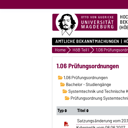
HOC
BE
(HÖ
AMTLICHE BEKANNTMACHUNGEN
HÖ
Home
HöB Teil I
1.06 Prüfungsord
1.06 Prüfungsordnungen
1.06 Prüfungsordnungen
Bachelor - Studiengänge
Systemtechnik und Technische K
Prüfungsordnung Systemtechnik
Typ
Titel
Satzungsänderung vom 20.1
Kybernetik vom 06.06.2007