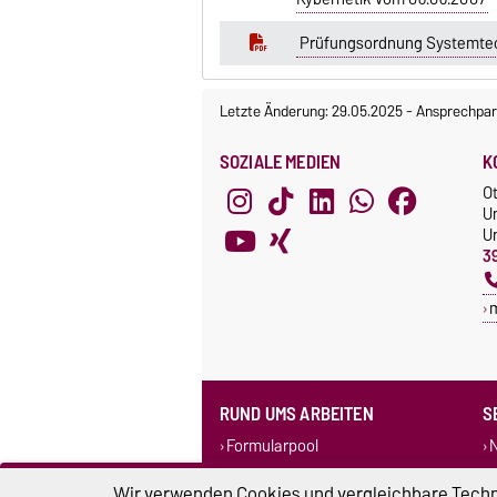
Prüfungsordnung Systemtec
Letzte Änderung: 29.05.2025
-
Ansprechpar
SOZIALE MEDIEN
K
O
U
Un
3
RUND UMS ARBEITEN
S
Formularpool
N
Personensuche
F
Wir verwenden Cookies und vergleichbare Techno