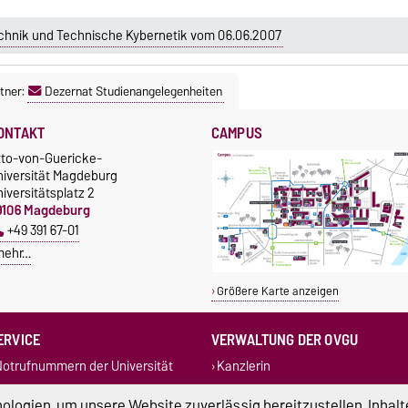
hnik und Technische Kybernetik vom 06.06.2007
tner:
Dezernat Studienangelegenheiten
ONTAKT
CAMPUS
tto-von-Guericke-
niversität Magdeburg
iversitätsplatz 2
9106 Magdeburg
+49 391 67-01
mehr…
Größere Karte anzeigen
ERVICE
VERWALTUNG DER OVGU
otrufnummern der Universität
Kanzlerin
undbüro
+49 391 67-54444
Rechtsstelle
logien, um unsere Website zuverlässig bereitzustellen, Inhalt