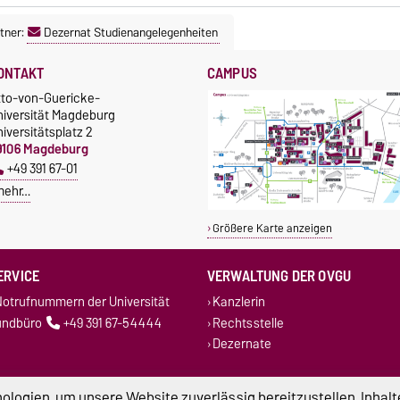
tner:
Dezernat Studienangelegenheiten
ONTAKT
CAMPUS
tto-von-Guericke-
niversität Magdeburg
iversitätsplatz 2
9106 Magdeburg
+49 391 67-01
mehr…
Größere Karte anzeigen
ERVICE
VERWALTUNG DER OVGU
otrufnummern der Universität
Kanzlerin
undbüro
+49 391 67-54444
Rechtsstelle
Dezernate
logien, um unsere Website zuverlässig bereitzustellen, Inhalt