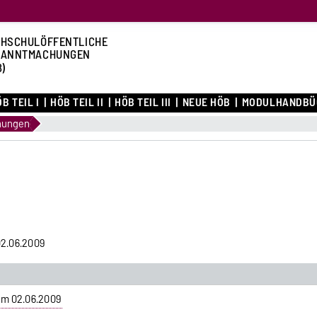
HSCHULÖFFENTLICHE
KANNTMACHUNGEN
B)
B TEIL I
HÖB TEIL II
HÖB TEIL III
NEUE HÖB
MODULHANDBÜ
nungen
2.06.2009
om 02.06.2009