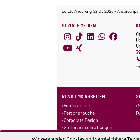
Letzte Änderung: 29.05.2025
-
Ansprechpar
SOZIALE MEDIEN
K
O
U
Un
3
RUND UMS ARBEITEN
S
Formularpool
N
Personensuche
F
Corporate Design
Stellenausschreibungen
Wir verwenden Cookies und vergleichbare Techno