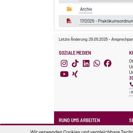
Archiv
17/2025 - Praktikumsordnun
Letzte Änderung: 29.05.2025
-
Ansprechpar
SOZIALE MEDIEN
K
O
U
Un
3
RUND UMS ARBEITEN
S
Formularpool
N
Wir verwenden Cookies und vergleichbare Techno