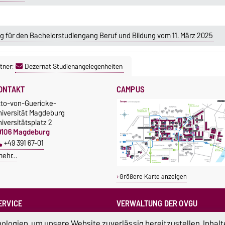
g für den Bachelorstudiengang Beruf und Bildung vom 11. März 2025
tner:
Dezernat Studienangelegenheiten
ONTAKT
CAMPUS
tto-von-Guericke-
niversität Magdeburg
iversitätsplatz 2
9106 Magdeburg
+49 391 67-01
mehr…
Größere Karte anzeigen
ERVICE
VERWALTUNG DER OVGU
otrufnummern der Universität
Kanzlerin
logien, um unsere Website zuverlässig bereitzustellen, Inhalt